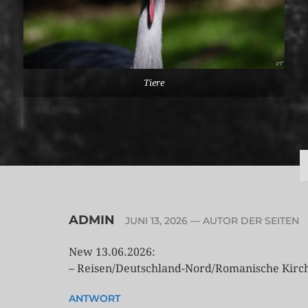
Tiere
ADMIN
JUNI 13, 2026
— AUTOR DER SEITEN
New 13.06.2026:
– Reisen/Deutschland-Nord/Romanische Kirc
ANTWORT