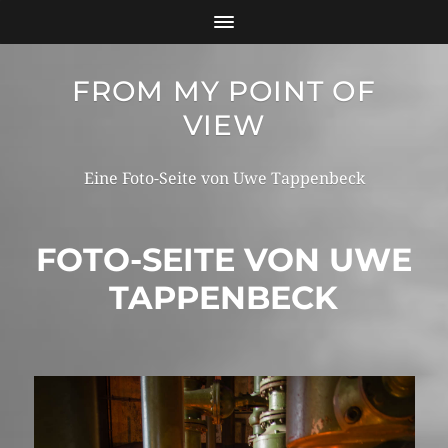
FROM MY POINT OF
VIEW
Eine Foto-Seite von Uwe Tappenbeck
FOTO-SEITE VON UWE
TAPPENBECK