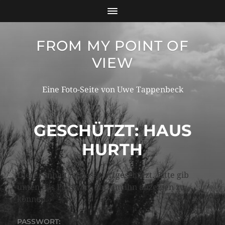
FROM MY POINT OF
VIEW
Eine Foto-Seite von Uwe Tappenbeck
GESCHÜTZT: HAUS
HURTH
Dieser Inhalt ist passwortgeschützt. Bitte gib
unten das Passwort ein, um ihn anzeigen zu
können.
PASSWORT: