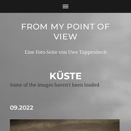
FROM MY POINT OF
VIEW
Eine Foto-Seite von Uwe Tappenbeck
KÜSTE
Some of the images haven't been loaded
09.2022