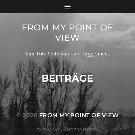
FROM MY POINT OF
VIEW
Eine Foto-Seite von Uwe Tappenbeck
BEITRÄGE
© 2026
FROM MY POINT OF VIEW
THEMA VON
ANDERS NORÉN