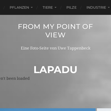
PFLANZEN
TIERE
PILZE
INDUSTRIE
FROM MY POINT OF
VIEW
Eine Foto-Seite von Uwe Tappenbeck
LAPADU
n't been loaded